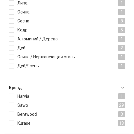
Липа
1
Осина
1
Сосна
8
Кедр
5
Алюминий / Дерево
1
Дуб
2
Осина / Нержавеющая сталь
1
Дуб/Ясень
1
Брeнд
Harvia
1
Sawo
29
Bentwood
3
Kurase
18