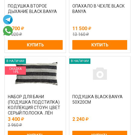
ПОДУШКА ВТОРОЕ
ОПАХАЛО В ЧЕХЛЕ BLACK
ДЫХАНИЕ BLACK BANYA
BANYA
2 700
11 500
3 020
13 160
КУПИТЬ
КУПИТЬ
В НАЛИЧИИ
В НАЛИЧИИ
СКИДКА
14%
НАБОР ДЛЯ БАНИ
ПОДУШКА BLACK BANYA
(ПОДУШКА ПОДСТИЛКА)
50Х20СМ
КОЛЛЕКЦИЯ СТОУН. ЦВЕТ
СЕРЫЙ ПОЛОСКА. ЛЁН
100%
3 400
2 240
3 960