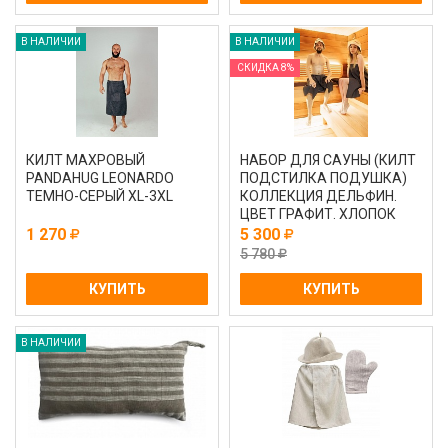
В НАЛИЧИИ
В НАЛИЧИИ
СКИДКА 8%
КИЛТ МАХРОВЫЙ
НАБОР ДЛЯ САУНЫ (КИЛТ
PANDAHUG LEONARDO
ПОДСТИЛКА ПОДУШКА)
ТЕМНО-СЕРЫЙ XL-3XL
КОЛЛЕКЦИЯ ДЕЛЬФИН.
ЦВЕТ ГРАФИТ. ХЛОПОК
100%
1 270
5 300
5 780
КУПИТЬ
КУПИТЬ
В НАЛИЧИИ