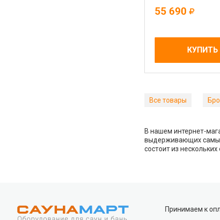
55 690
Sb Sauna на карте Краснодара — Яндекс Карты
КУПИТЬ
Все товары
Бро
В нашем интернет-мага
выдерживающих самые 
состоит из нескольки
Принимаем к оп