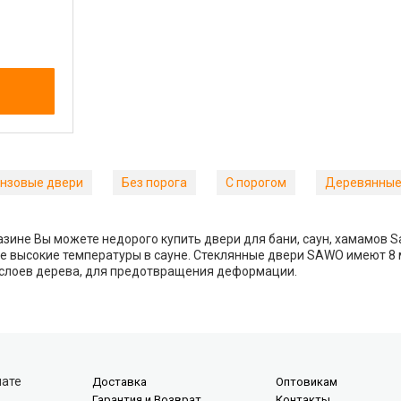
нзовые двери
Без порога
С порогом
Деревянные
зине Вы можете недорого купить двери для бани, саун, хамамов 
высокие температуры в сауне. Стеклянные двери SAWO имеют 8 м
х слоев дерева, для предотвращения деформации.
лате
Доставка
Оптовикам
Гарантия и Возврат
Контакты