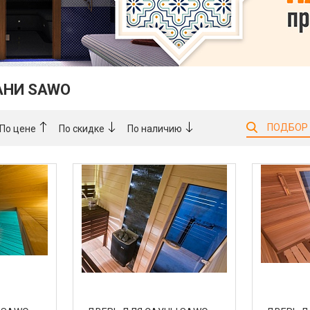
АНИ SAWO
ПОДБОР
По цене
По скидке
По наличию