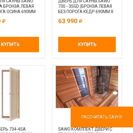
ЛЯ САУНЫ SAWO
ДВЕРЬ ДЛЯ САУНЫ SAWO
GА БРОНЗА ЛЕВАЯ
730 - 3SGD (БРОНЗА ЛЕВАЯ
ОГА ОСИНА 690MM
БЕЗ ПОРОГА КЕДР 690MM Х
M
1850MM)
0
63 990
КУПИТЬ
КУПИТЬ
РАССЧИТАТЬ САУНУ
ЕРЬ 734-4SA
SAWO КОМЛПЕКТ ДВЕРИ С