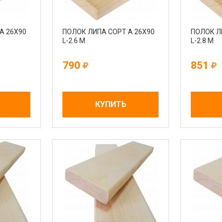
А 26Х90
ПОЛОК ЛИПА СОРТ А 26Х90
ПОЛОК Л
L-2.6 М
L-2.8 М
790
851
КУПИТЬ