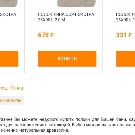
 ЭКСТРА
ПОЛОК ЛИПА СОРТ ЭКСТРА
ПОЛОК Л
26Х90 L-2.0 М
26Х90 L-1
678
331
КУПИТЬ
лед.
|
Конец
ок из липы
газине Вы можете недорого купить полоки для Вашей бани, са
та для расположения в них людей. Выбор материала для полока о
 конечно, натуральная древесина.