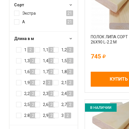
Сорт
Экстра
21
А
21
ПОЛОК ЛИПА СОРТ
Длина в м
26Х90 L-2.2 М
1
2
1,1
2
1,2
2
745
1,3
2
1,4
2
1,5
2
1,6
2
1,7
2
1,8
2
КУПИТЬ
1,9
2
2
2
2,1
2
2,2
2
2,3
2
2,4
2
2,5
2
2,6
2
2,7
2
В НАЛИЧИИ
2.8
2
2,9
2
3
2