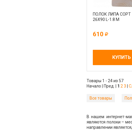
ПОЛОК ЛИПА СОРТ
26Х90 L-1.8 М
610
КУПИТЬ
Товары 1 - 24 из 57
Начало | Пред. |
1
2
3
|
С
Все товары
Пол
В нашем интернет-ма
являются полоки – мес
направлении является,