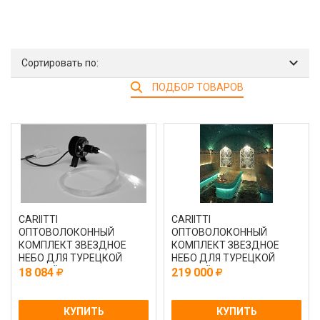
Сортировать по:
ПОДБОР ТОВАРОВ
CARIITTI
CARIITTI
ОПТОВОЛОКОННЫЙ
ОПТОВОЛОКОННЫЙ
КОМПЛЕКТ ЗВЕЗДНОЕ
КОМПЛЕКТ ЗВЕЗДНОЕ
НЕБО ДЛЯ ТУРЕЦКОЙ
НЕБО ДЛЯ ТУРЕЦКОЙ
ПАРНОЙ С ПРОЕКТОРОМ
ПАРНОЙ С ПРОЕКТОРОМ
18 084
219 000
VPL20L - CEP 100
VPL30T - CEP 300
КУПИТЬ
КУПИТЬ