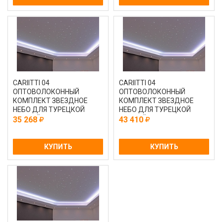
CARIITTI 04
CARIITTI 04
ОПТОВОЛОКОННЫЙ
ОПТОВОЛОКОННЫЙ
КОМПЛЕКТ ЗВЕЗДНОЕ
КОМПЛЕКТ ЗВЕЗДНОЕ
НЕБО ДЛЯ ТУРЕЦКОЙ
НЕБО ДЛЯ ТУРЕЦКОЙ
ПАРНОЙ С ПРОЕКТОРОМ
ПАРНОЙ С ПРОЕКТОРОМ
35 268
43 410
VPL30CT-CEP75
VPL30T - CEP 10
КУПИТЬ
КУПИТЬ